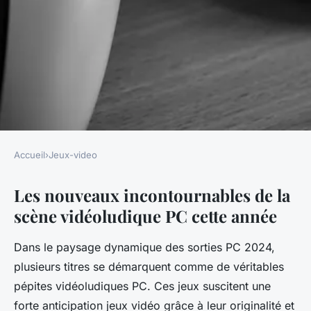
Accueil
›
Jeux-video
JEUX-VIDEO
Les nouveaux incontournables de la
Les pépites vidéoludiques PC
scène vidéoludique PC cette année
les plus attendues de l'année
Dans le paysage dynamique des sorties PC 2024,
Isaac
•
21 juillet 2025
•
5 min de lecture
plusieurs titres se démarquent comme de véritables
pépites vidéoludiques PC. Ces jeux suscitent une
forte anticipation jeux vidéo grâce à leur originalité et