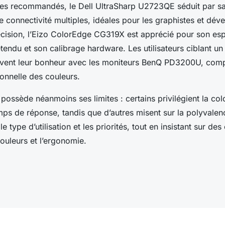
es recommandés, le Dell UltraSharp U2723QE séduit par sa
e connectivité multiples, idéales pour les graphistes et dév
récision, l’Eizo ColorEdge CG319X est apprécié pour son es
tendu et son calibrage hardware. Les utilisateurs ciblant u
ouvent leur bonheur avec les moniteurs BenQ PD3200U, comp
onnelle des couleurs.
ssède néanmoins ses limites : certains privilégient la col
mps de réponse, tandis que d’autres misent sur la polyvalen
e type d’utilisation et les priorités, tout en insistant sur des 
couleurs et l’ergonomie.