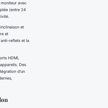
un moniteur avec
ptée (entre 24
ivité.
inclinaison et
re et
nti-reflets et la
ports HDMI,
 appareils. Des
tégration d’un
dernes,
lon