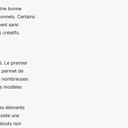
 Une bonne
ionnels. Certains
ment sans
 créatifs.
é. Le premier
a permet de
es nombreuses
les modèles
Ces éléments
essite une
atouts non