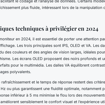
acilitant le codage et l’analyse de données. Certains modèle
îchissement plus fluide, intéressant lors de la manipulation 
iques techniques à privilégier en 2024
moniteur en 2024, il est essentiel de porter une attention par
ffichage. Les trois principales sont IPS, OLED et VA. Les dal
du des couleurs et des angles de vision larges, idéales pour
phisme. Les écrans OLED proposent des noirs profonds et u
rfaits pour le multimédia. Les dalles VA équilibrent contraste
ages polyvalents.
rafraîchissement et le temps de réponse restent des critère
 Hz ou plus garantissent une fluidité optimale, notamment 
onse inférieur à 5 ms minimise le flou lors des mouvement
 améliorent sensiblement le confort visuel et l’expérience util