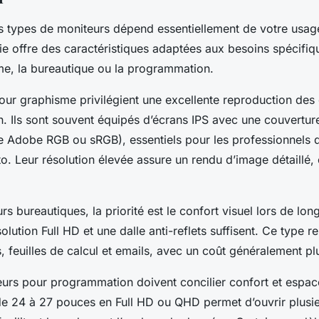
es types de moniteurs dépend essentiellement de votre usag
e offre des caractéristiques adaptées aux besoins spécifiqu
me, la bureautique ou la programmation.
our graphisme privilégient une excellente reproduction des 
n. Ils sont souvent équipés d’écrans IPS avec une couvertur
Adobe RGB ou sRGB), essentiels pour les professionnels d
o. Leur résolution élevée assure un rendu d’image détaillé, 
rs bureautiques, la priorité est le confort visuel lors de lo
résolution Full HD et une dalle anti-reflets suffisent. Ce type r
es, feuilles de calcul et emails, avec un coût généralement p
eurs pour programmation doivent concilier confort et espac
e 24 à 27 pouces en Full HD ou QHD permet d’ouvrir plusie