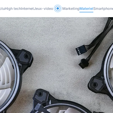
ctu
High tech
Internet
Jeux-video
Marketing
Materiel
Smartphon