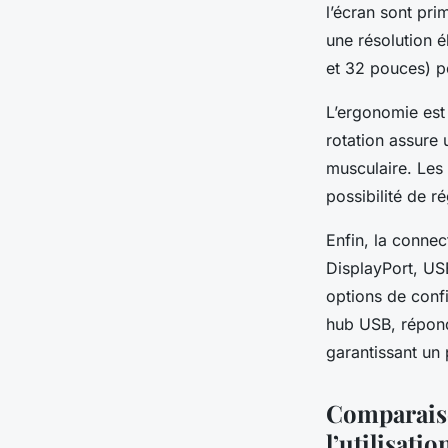
Isaac
•
21 juillet 2025
•
5 min de lecture
l’écran sont pri
une résolution 
et 32 pouces) pe
L’ergonomie est 
rotation assure 
musculaire. Les 
possibilité de ré
Enfin, la conne
DisplayPort, USB
options de confi
hub USB, répon
garantissant un 
Comparaiso
l’utilisatio