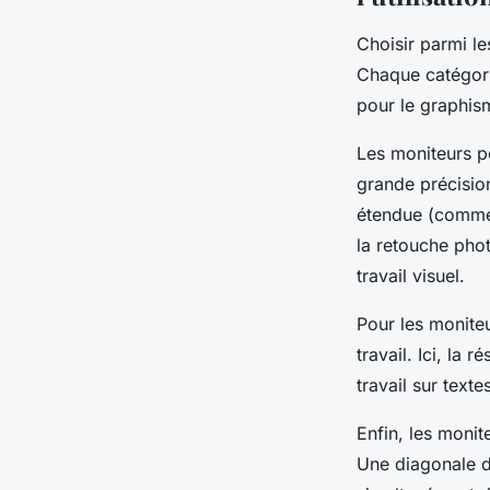
Choisir parmi l
Chaque catégori
pour le graphis
Les moniteurs p
grande précisio
étendue (comme 
la retouche phot
travail visuel.
Pour les moniteu
travail. Ici, la 
travail sur text
Enfin, les monit
Une diagonale d