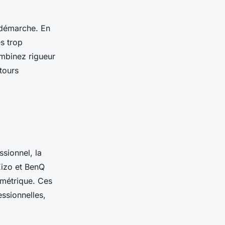
 démarche. En
es trop
ombinez rigueur
tours
sionnel, la
Eizo et BenQ
imétrique. Ces
ssionnelles,